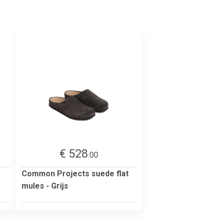
€ 528
.00
Common Projects suede flat
mules - Grijs