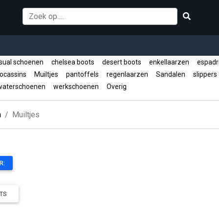
sual schoenen
chelsea boots
desert boots
enkellaarzen
espadri
cassins
Muiltjes
pantoffels
regenlaarzen
Sandalen
slipper
aterschoenen
werkschoenen
Overig
n
Muiltjes
R:
TS