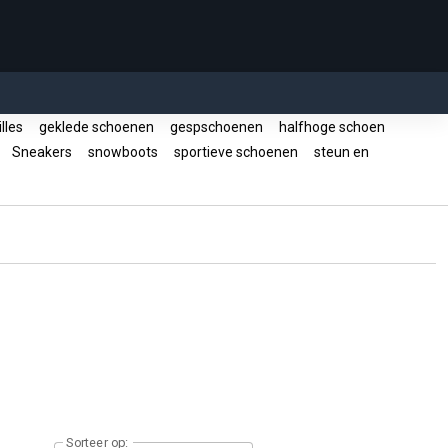
lles
geklede schoenen
gespschoenen
halfhoge schoen
s
Sneakers
snowboots
sportieve schoenen
steun en
Sorteer op: