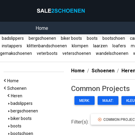
Home
badslippers
bergschoenen
biker boots
boots
bootschoen
ca
instappers
klittenbandschoenen
klompen
laarzen
loafers
mo
gemakschoenen
veterboots
veterschoenen
wandelschoenen
w
Home
Schoenen
Here
Home
Common Projects
Schoenen
Heren
MERK:
MAAT:
KLEU
badslippers
bergschoenen
biker boots
COMMON PROJEC
Filter(s):
boots
bootschoen