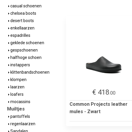
casual schoenen
chelsea boots
desert boots
enkellaarzen
espadrilles
geklede schoenen
gespschoenen
halfhoge schoen
instappers
klittenbandschoenen
klompen
laarzen
€ 418
.00
loafers
mocassins
Common Projects leather
Muiltjes
mules - Zwart
pantoffels
regenlaarzen
Sandalen