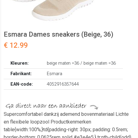
Esmara Dames sneakers (Beige, 36)
€ 12.99
Kleuren:
beige maten =36 / beige maten =36
Fabrikant:
Esmara
EAN-code:
4052916357644
Supercomfortabel dankzij ademend bovenmateriaal Lichte
en flexibele loopzool Productkenmerken
table{width:100%;}td{padding-right: 30px; padding: 0.5rem;
border-bottom: 0.0625rem solid #e3e4e5;} tr:nth-child(odd)