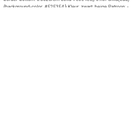
{background-color: #F2F3F4;} Kleur: zwart, beige Patroon: -
Detail: comfortabel dankzij ademend bovenmateriaal
Schoenwijdte: - Sluiting: - Loopzool: lichte en flexibele
loopzool Materiaal: Bovenmateriaal: Textiel; Voering en
binnenzool: Textiel; Loopzool: overig materiaal Maat: 36 - 41
TERUG
Algemeen
Koopadvies, FAQ over?
Privacy Policy
Cookies
Disclaimer