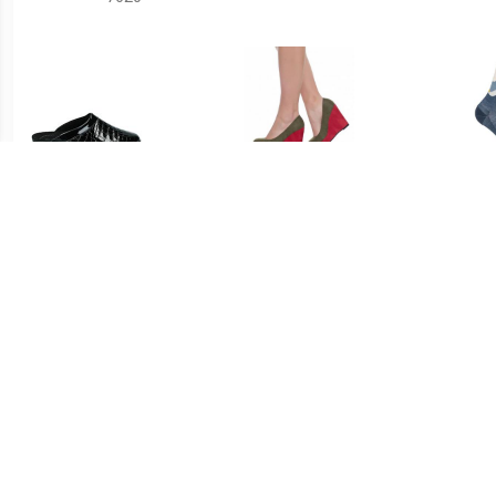
€ 31.99
€ 3.99
Dames Pantoffels - Zwart
Dames Wedge Heel
sleehak Pumps 2.351901
I
9120
Me