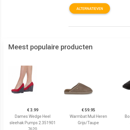
ALTERNATIEVEN
Meest populaire producten
€ 3.99
€ 59.95
Dames Wedge Heel
Warmbat Muil Heren
Bo
sleehak Pumps 2.351901
Grijs/Taupe
7620