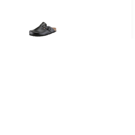
52
€ 23.01
ide W
Clogs in klassieke vorm