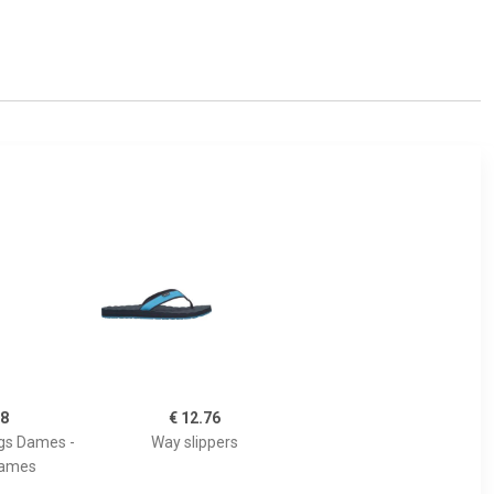
08
€ 12.76
ogs Dames -
Way slippers
Dames