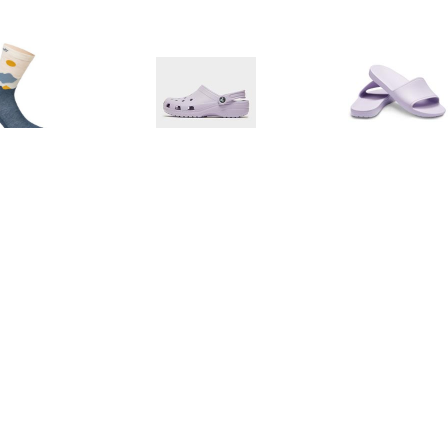
€ 24.95
€ 49.99
€ 19.
Women's Martha
Classic Clog Dames -
Sloane Sl
llustration Sock -
Purple - Dames
rinosokken, blauw