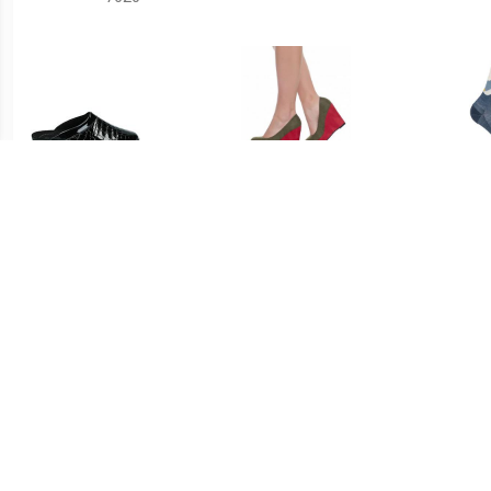
€ 31.99
€ 3.99
Dames Pantoffels - Zwart
Dames Wedge Heel
sleehak Pumps 2.351901
I
9120
Me