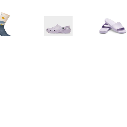
€ 24.95
€ 49.99
€ 19.
Women's Martha
Classic Clog Dames -
Sloane Sl
llustration Sock -
Purple - Dames
rinosokken, blauw