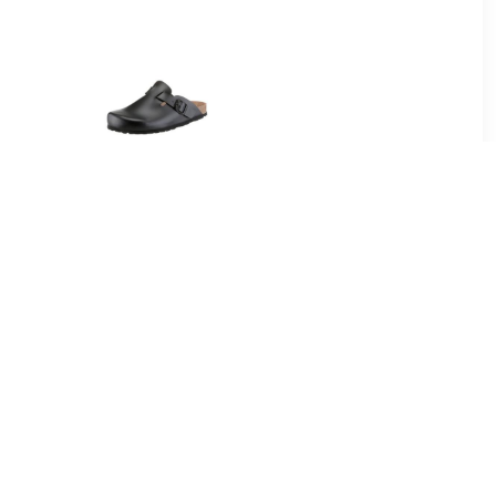
52
€ 23.01
ide W
Clogs in klassieke vorm