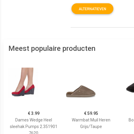
ALTERNATIEVEN
Meest populaire producten
€ 3.99
€ 59.95
Dames Wedge Heel
Warmbat Muil Heren
Bo
sleehak Pumps 2.351901
Grijs/Taupe
7620