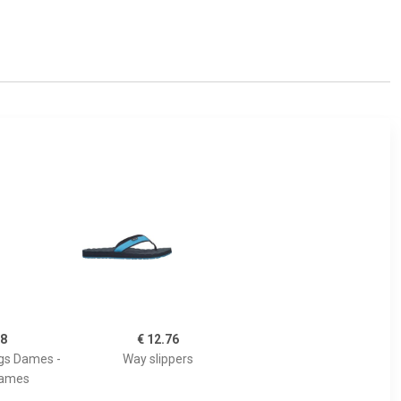
08
€ 12.76
ogs Dames -
Way slippers
Dames