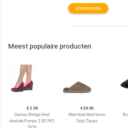
ALTERNATIEVEN
Meest populaire producten
€ 3.99
€ 59.95
Dames Wedge Heel
Warmbat Muil Heren
Bo
sleehak Pumps 2.351901
Grijs/Taupe
7620