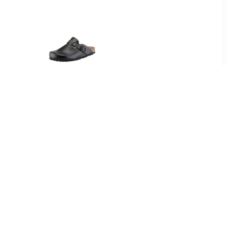
52
€ 23.01
ide W
Clogs in klassieke vorm