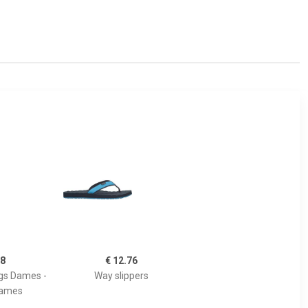
08
€ 12.76
ogs Dames -
Way slippers
Dames