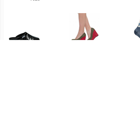
€ 31.99
€ 3.99
Dames Pantoffels - Zwart
Dames Wedge Heel
sleehak Pumps 2.351901
I
9120
Me