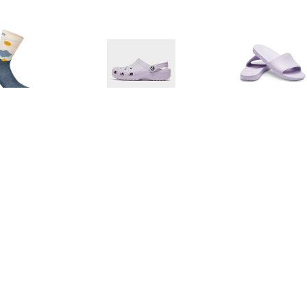
€ 24.95
€ 49.99
€ 19.
Women's Martha
Classic Clog Dames -
Sloane Sl
llustration Sock -
Purple - Dames
rinosokken, blauw