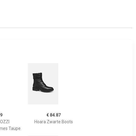
99
€ 84.87
OZZI
Hoara Zwarte Boots
ames Taupe