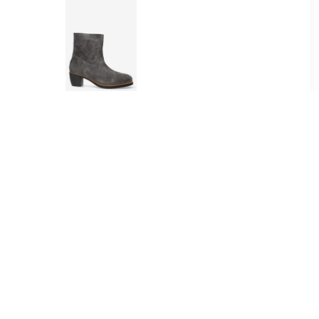
95
€ 119.00
ea boots
Enkellaars Lucie Ankie
t
Donkergrijs
30
€ 105.70
arc O'Polo
Laarzen Minnetonka