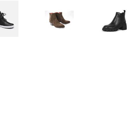
€ 139.93
€ 121.00
€ 69.
kellaarsjes Dames
Lilian 11778 enkellaars
Howler chels
(Zwart)
zwar
€ 189.95
€ 99.40
€ 146.
llaarsje Classic Mini
Enkellaarzen STEFANIA
Enkellaarzen M