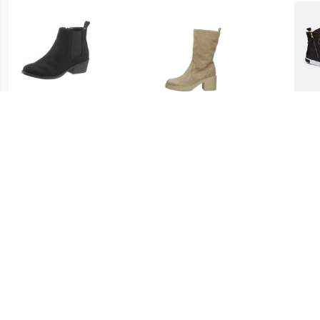
€ 27.32
€ 107.22
CITY WALK Chelsea-boots
Enkellaarsjes Hak
En
met brede stretch
€ 67.46
€ 189.95
Enkellaarsjes Plat
UGG Winterlaarzen Classic
Enke