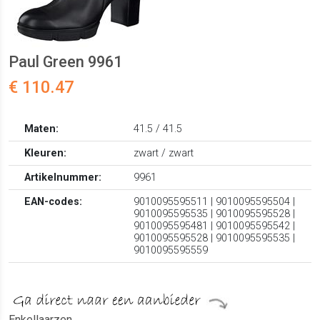
Paul Green 9961
€ 110.47
Maten:
41.5 / 41.5
Kleuren:
zwart / zwart
Artikelnummer:
9961
EAN-codes:
9010095595511 | 9010095595504 |
9010095595535 | 9010095595528 |
9010095595481 | 9010095595542 |
9010095595528 | 9010095595535 |
9010095595559
Enkellaarzen