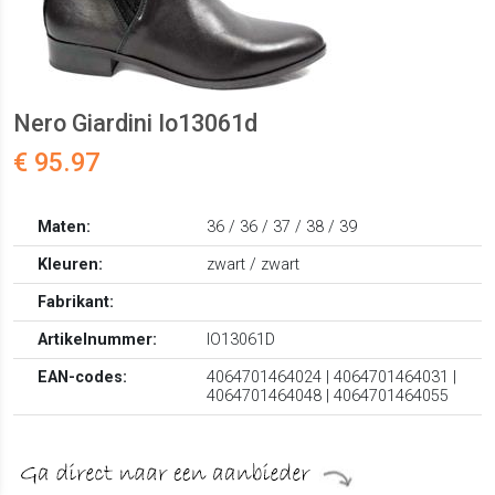
Nero Giardini Io13061d
€ 95.97
Maten:
36 / 36 / 37 / 38 / 39
Kleuren:
zwart / zwart
Fabrikant:
Artikelnummer:
IO13061D
EAN-codes:
4064701464024 | 4064701464031 |
4064701464048 | 4064701464055