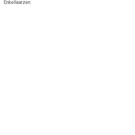
Enkellaarzen
TERUG
Algemeen
Koopadvies, FAQ over?
Privacy Policy
Cookies
Disclaimer
Zakelijk
Webwinkel aansluiten