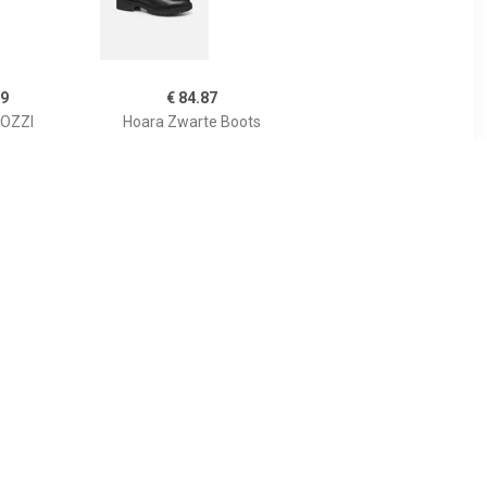
99
€ 84.87
OZZI
Hoara Zwarte Boots
ames Taupe
95
€ 119.00
ea boots
Enkellaars Lucie Ankie
t
Donkergrijs