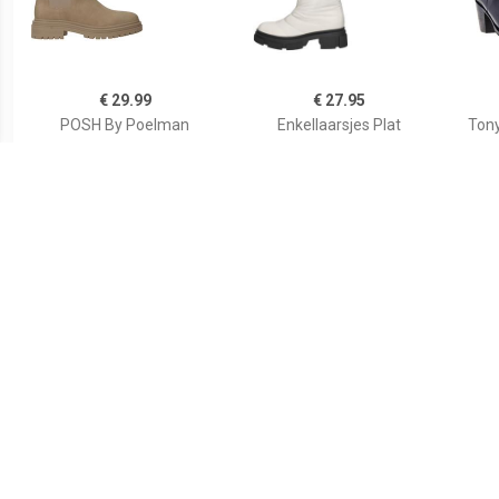
€ 29.99
€ 27.95
POSH By Poelman
Enkellaarsjes Plat
Tony
Damesboot Beige
€ 27.32
€ 107.22
CITY WALK Chelsea-boots
Enkellaarsjes Hak
En
met brede stretch