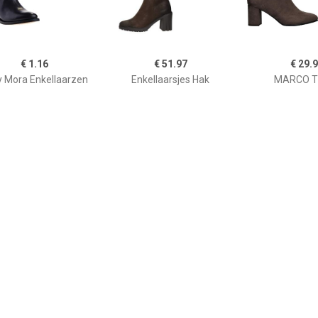
€ 1.16
€ 51.97
€ 29.
 Mora Enkellaarzen
Enkellaarsjes Hak
MARCO T
Enkellaarsje D
€ 139.93
€ 121.00
€ 69.
kellaarsjes Dames
Lilian 11778 enkellaars
Howler chels
(Zwart)
zwar