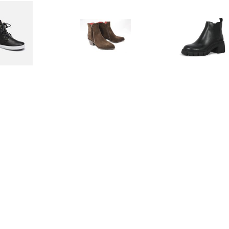
€ 139.93
€ 121.00
€ 69.
kellaarsjes Dames
Lilian 11778 enkellaars
Howler chels
(Zwart)
zwar
€ 189.95
€ 99.40
€ 146.
llaarsje Classic Mini
Enkellaarzen STEFANIA
Enkellaarzen M