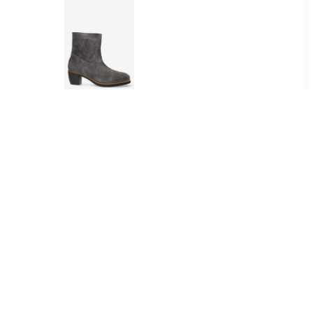
95
€ 119.00
ea boots
Enkellaars Lucie Ankie
t
Donkergrijs
30
€ 105.70
arc O'Polo
Laarzen Minnetonka