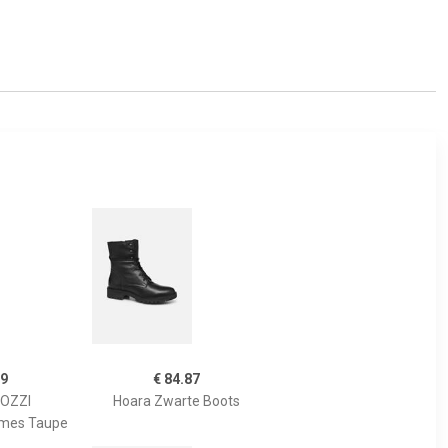
99
€ 84.87
OZZI
Hoara Zwarte Boots
ames Taupe