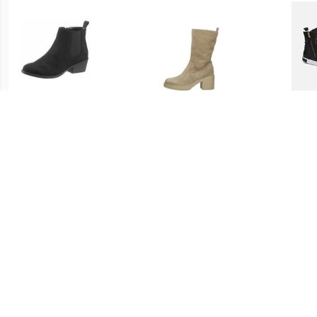
€ 27.32
€ 107.22
CITY WALK Chelsea-boots
Enkellaarsjes Hak
En
met brede stretch
€ 67.46
€ 189.95
Enkellaarsjes Plat
UGG Winterlaarzen Classic
Enke