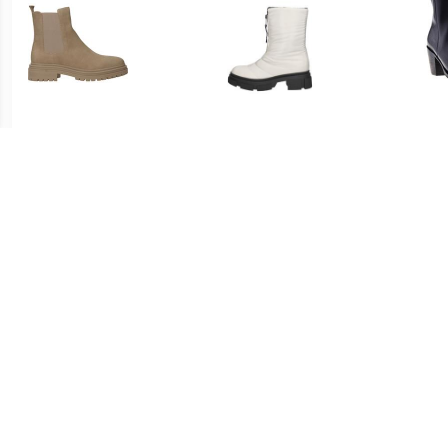
€ 29.99
€ 27.95
POSH By Poelman
Enkellaarsjes Plat
Tony
Damesboot Beige
€ 27.32
€ 107.22
CITY WALK Chelsea-boots
Enkellaarsjes Hak
En
met brede stretch