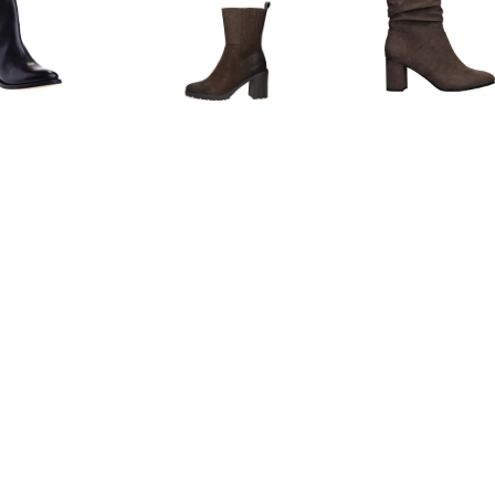
€ 1.16
€ 51.97
€ 29.
 Mora Enkellaarzen
Enkellaarsjes Hak
MARCO T
Enkellaarsje D
€ 139.93
€ 121.00
€ 69.
kellaarsjes Dames
Lilian 11778 enkellaars
Howler chels
(Zwart)
zwar