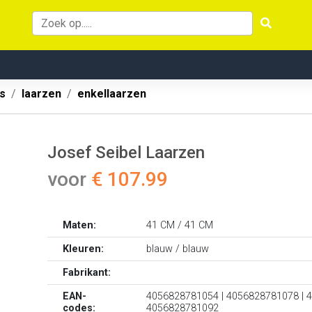
s
laarzen
enkellaarzen
Josef Seibel Laarzen
voor
€ 107.99
Maten:
41 CM / 41 CM
Kleuren:
blauw / blauw
Fabrikant:
EAN-
4056828781054 | 4056828781078 | 
codes:
4056828781092