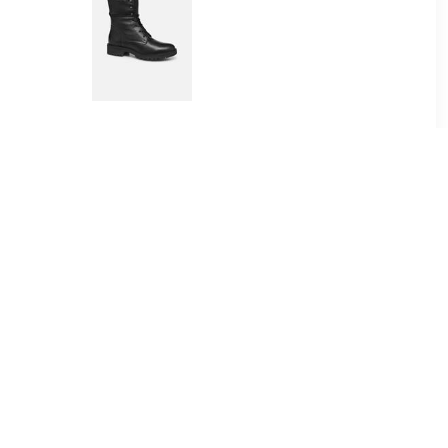
99
€ 84.87
OZZI
Hoara Zwarte Boots
ames Taupe
95
€ 119.00
ea boots
Enkellaars Lucie Ankie
t
Donkergrijs