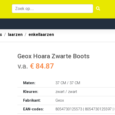
s
laarzen
enkellaarzen
Geox Hoara Zwarte Boots
v.a.
€ 84.87
Maten:
37 CM / 37 CM
Kleuren:
zwart / zwart
Fabrikant:
Geox
EAN-codes:
8054730125573 | 8054730125597 |