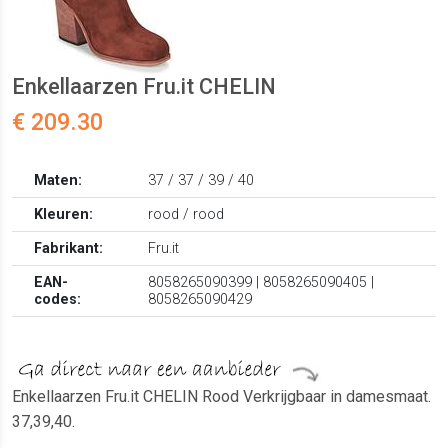
Enkellaarzen Fru.it CHELIN
€ 209.30
Maten:
37 / 37 / 39 / 40
Kleuren:
rood / rood
Fabrikant:
Fru.it
EAN-
8058265090399 | 8058265090405 |
codes:
8058265090429
Enkellaarzen Fru.it CHELIN Rood Verkrijgbaar in damesmaat.
37,39,40.