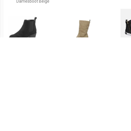
Damesboot Beige
€ 27.32
€ 107.22
CITY WALK Chelsea-boots
Enkellaarsjes Hak
En
met brede stretch
€ 67.46
€ 189.95