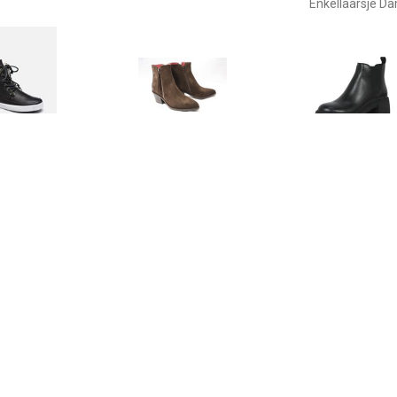
Enkellaarsje D
€ 139.93
€ 121.00
€ 69.
kellaarsjes Dames
Lilian 11778 enkellaars
Howler chels
(Zwart)
zwar
€ 189.95
€ 99.40
€ 146.