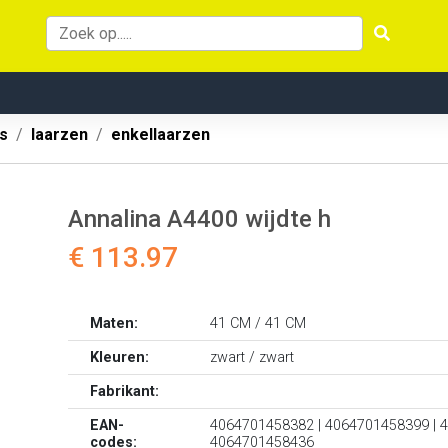
s
laarzen
enkellaarzen
Annalina A4400 wijdte h
€ 113.97
Maten:
41 CM / 41 CM
Kleuren:
zwart / zwart
Fabrikant:
EAN-
4064701458382 | 4064701458399 | 
codes:
4064701458436