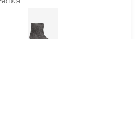
ames Taupe
95
€ 119.00
ea boots
Enkellaars Lucie Ankie
t
Donkergrijs
30
€ 105.70