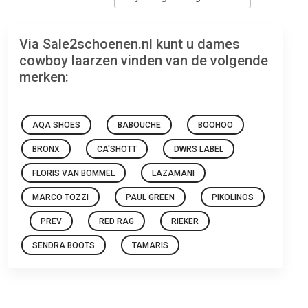
Via Sale2schoenen.nl kunt u dames
cowboy laarzen vinden van de volgende
merken:
AQA SHOES
BABOUCHE
BOOHOO
BRONX
CA'SHOTT
DWRS LABEL
FLORIS VAN BOMMEL
LAZAMANI
MARCO TOZZI
PAUL GREEN
PIKOLINOS
PREV
RED RAG
RIEKER
SENDRA BOOTS
TAMARIS