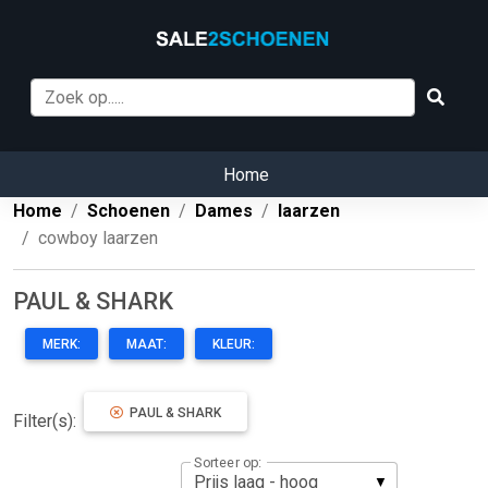
Home
Home
Schoenen
Dames
laarzen
cowboy laarzen
PAUL & SHARK
MERK:
MAAT:
KLEUR:
PAUL & SHARK
Filter(s):
Sorteer op: