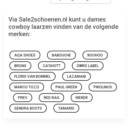
Via Sale2schoenen.nl kunt u dames
cowboy laarzen vinden van de volgende
merken:
AQA SHOES
BABOUCHE
BOOHOO
BRONX
CA'SHOTT
DWRS LABEL
FLORIS VAN BOMMEL
LAZAMANI
MARCO TOZZI
PAUL GREEN
PIKOLINOS
PREV
RED RAG
RIEKER
SENDRA BOOTS
TAMARIS