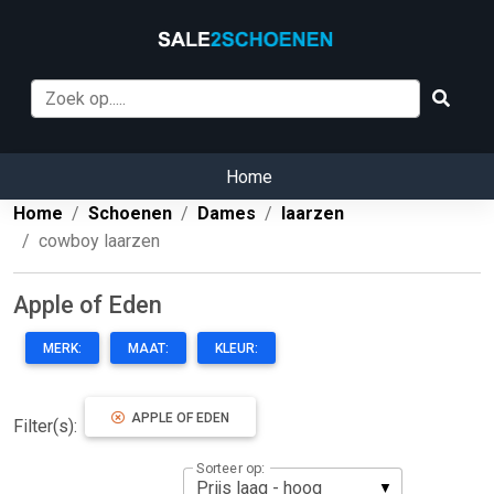
Home
Home
Schoenen
Dames
laarzen
cowboy laarzen
Apple of Eden
MERK:
MAAT:
KLEUR:
APPLE OF EDEN
Filter(s):
Sorteer op: