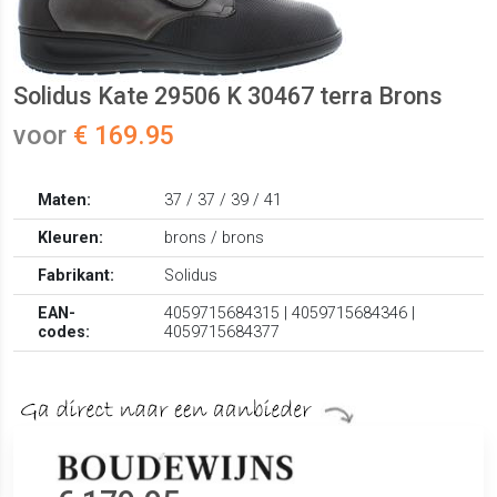
Solidus Kate 29506 K 30467 terra Brons
voor
€ 169.95
Maten:
37 / 37 / 39 / 41
Kleuren:
brons / brons
Fabrikant:
Solidus
EAN-
4059715684315 | 4059715684346 |
codes:
4059715684377