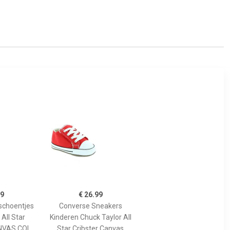
99
€ 26.99
schoentjes
Converse Sneakers
All Star
Kinderen Chuck Taylor All
NVAS COL
Star Cribster Canvas