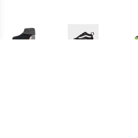
€ 49.95
€ 29.95
Giesswein
Lage Sneakers Vans OLD
super
WILDPOLDSRIED
SKOOL CRIB