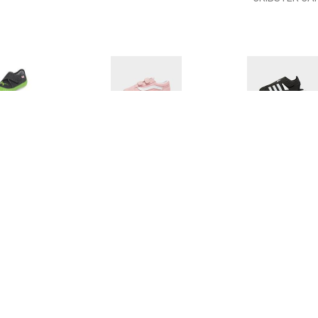
€ 20.49
€ 33.70
€ 23.
fit Slipper Bill zwart
Vans Sneakers Old Skool
Closed-Toe
V met klittenbandsluiting
Watersandale
Black / Cloud W
Blac