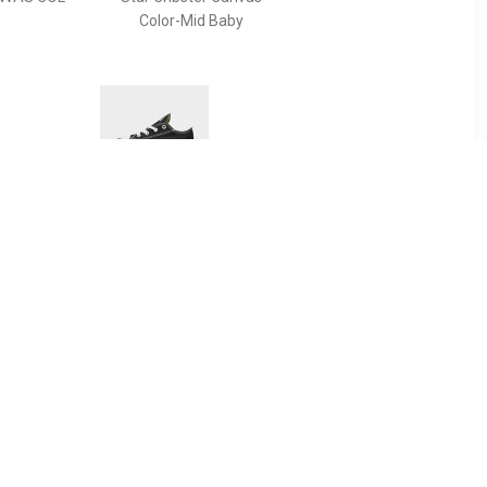
Color-Mid Baby
10
€ 36.99
 Summer
All Star Ox Baby's - Zwart -
n - Core
Kind
hite / Core
k