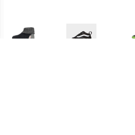
€ 49.95
€ 29.95
Giesswein
Lage Sneakers Vans OLD
super
WILDPOLDSRIED
SKOOL CRIB