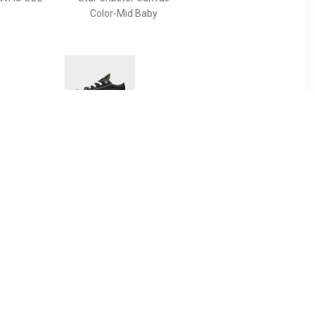
Color-Mid Baby
10
€ 36.99
 Summer
All Star Ox Baby's - Zwart -
n - Core
Kind
hite / Core
k