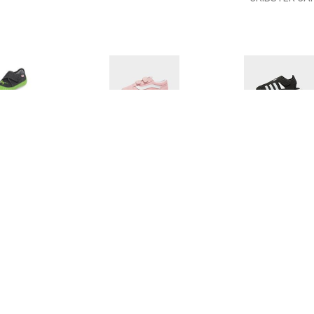
€ 20.49
€ 33.70
€ 23.
fit Slipper Bill zwart
Vans Sneakers Old Skool
Closed-Toe
V met klittenbandsluiting
Watersandale
Black / Cloud W
Blac