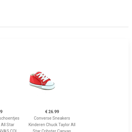
99
€ 26.99
schoentjes
Converse Sneakers
All Star
Kinderen Chuck Taylor All
NVAS COL
Star Cribster Canvas