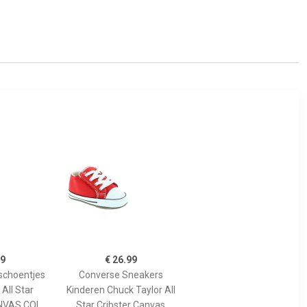
99
€ 26.99
schoentjes
Converse Sneakers
All Star
Kinderen Chuck Taylor All
NVAS COL
Star Cribster Canvas