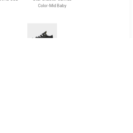
Color-Mid Baby
10
€ 36.99
 Summer
All Star Ox Baby's - Zwart -
n - Core
Kind
hite / Core
k