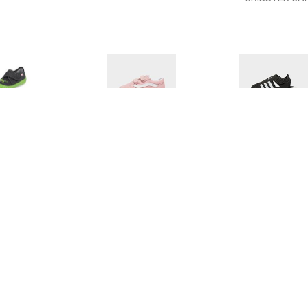
€ 20.49
€ 33.70
€ 23.
fit Slipper Bill zwart
Vans Sneakers Old Skool
Closed-Toe
V met klittenbandsluiting
Watersandale
Black / Cloud W
Blac