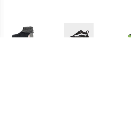
€ 49.95
€ 29.95
Giesswein
Lage Sneakers Vans OLD
super
WILDPOLDSRIED
SKOOL CRIB