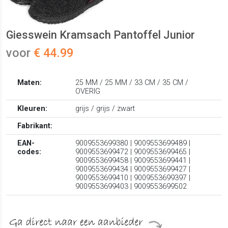
Giesswein Kramsach Pantoffel Junior
voor
€ 44.99
Maten:
25 MM / 25 MM / 33 CM / 35 CM /
OVERIG
Kleuren:
grijs / grijs / zwart
Fabrikant:
EAN-
9009553699380 | 9009553699489 |
codes:
9009553699472 | 9009553699465 |
9009553699458 | 9009553699441 |
9009553699434 | 9009553699427 |
9009553699410 | 9009553699397 |
9009553699403 | 9009553699502